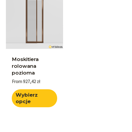
Moskitiera
rolowana
pozioma
From
927,42
zł
Wybierz
opcje